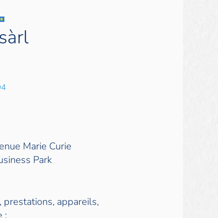
sàrl
94
enue Marie Curie
usiness Park
 prestations, appareils,
 :