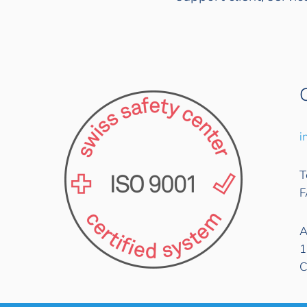
i
T
F
A
1
C